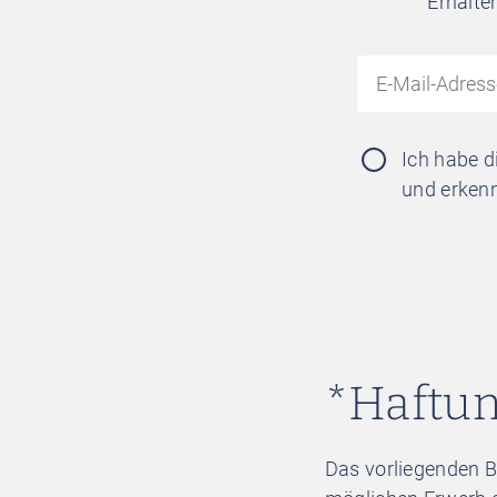
Erhalte
Ich habe d
und erkenn
*Haftun
Das vorliegenden B