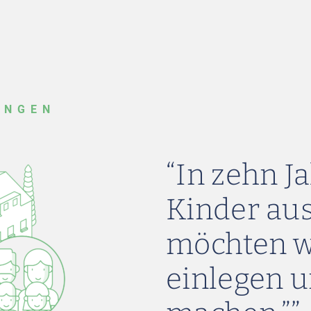
UNGEN
“In zehn J
Kinder au
möchten wi
einlegen u