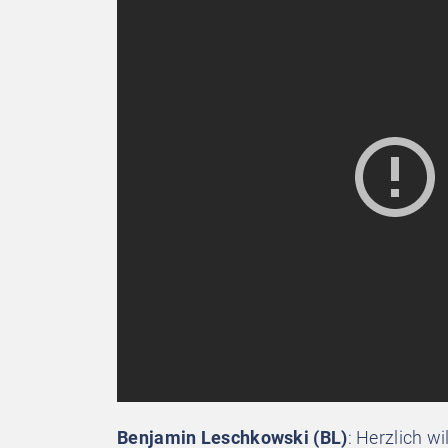
Benjamin Leschkowski (BL)
: Herzlich 