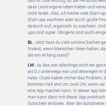
das ist total wichtig für die Persönlichke
dass Leute eigene Ideen haben und versuc
nicht leidet. Also, ich kenne viele Start-
Start-ups wachsen aber durch große Fina
dadurch auf, organisch zu wachsen. Und d
ups sind super. Übrigens sind auch einig
BL
: Jetzt hast du viele schöne Sachen ge
findest, wenn Menschen Ideen haben, dass
die am Anfang stand?
LM
: Ja, das war allerdings noch ein ganz
als DJ unterwegs war und deswegen in d
habe. Clubs haben immer das Problem, d
kommen halt erst um zwei Uhr, wenn sie 
eine App machen kann. In dieser App kön
man kann dann mit dieser App praktisch 
Gutschein einlösen. Aber die Gutscheine