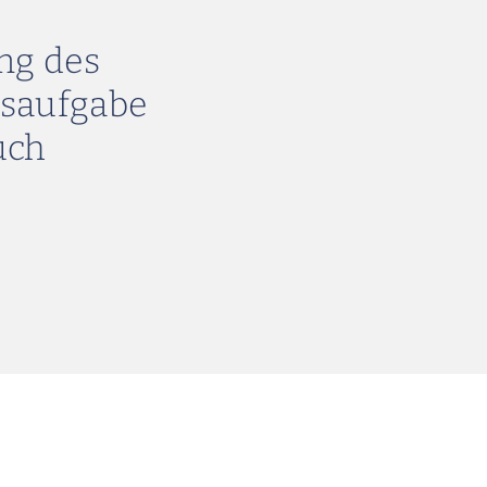
ng des
msaufgabe
uch