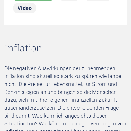
Inflation
Investment
Video
Künstliche Intelligenz
Nachhaltigkeit
Passives Einkommen
Rendite
Inflation
Risiken
Steuern
Vermögensaufbau
Zinsen
Die negativen Auswirkungen der zunehmenden
Inflation sind aktuell so stark zu spüren wie lange
nicht. Die Preise für Lebensmittel, für Strom und
Benzin steigen an und bringen so die Menschen
dazu, sich mit ihrer eigenen finanziellen Zukunft
auseinanderzusetzen. Die entscheidenden Frage
sind damit: Was kann ich angesichts dieser
Situation tun? Wie können die negativen Folgen von