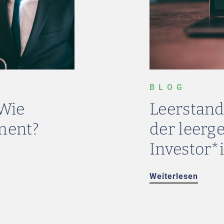
BLOG
 Wie
Leerstand
tment?
der leerg
Investor*
Weiterlesen