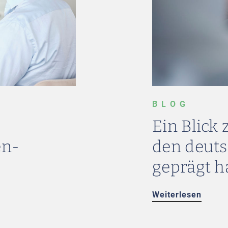
BLOG
Ein Blick 
en-
den deut
geprägt h
Weiterlesen