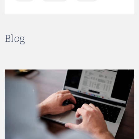
Inflation
Investment
Künstliche Intelligenz
Nachhaltigkeit
Blog
Passives Einkommen
Rendite
Risiken
Steuern
Vermögensaufbau
Zinsen