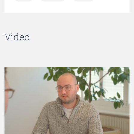
Inflation
Investment
Künstliche Intelligenz
Nachhaltigkeit
Video
Passives Einkommen
Rendite
Risiken
Steuern
Vermögensaufbau
Zinsen