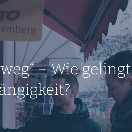
 weg“ – Wie gelingt
ängigkeit?