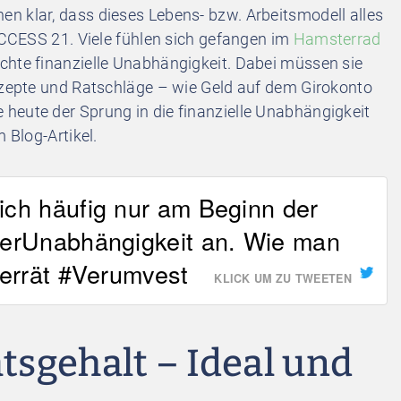
n klar, dass dieses Lebens- bzw. Arbeitsmodell alles
SUCCESS 21. Viele fühlen sich gefangen im
Hamsterrad
chte finanzielle Unabhängigkeit. Dabei müssen sie
Rezepte und Ratschläge – wie Geld auf dem Girokonto
e heute der Sprung in die finanzielle Unabhängigkeit
 Blog-Artikel.
sich häufig nur am Beginn der
llerUnabhängigkeit an. Wie man
 verrät #Verumvest
KLICK UM ZU TWEETEN
sgehalt – Ideal und